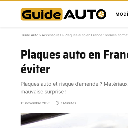
MODÈ
Guide Auto
»
Accessoires
»
Plaques auto en France : normes, formats
Plaques auto en Franc
éviter
Plaques auto et risque d’amende ? Matériaux,
mauvaise surprise !
15 novembre 2025
7 Minutes